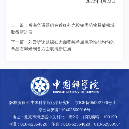
2022年3月22日
上一篇：
肖海华课题组在近红外光控铂类药物释放领域
取得新进展
下一篇：
刘云圻课题组在大面积纯单层电学性能均匀的
单晶石墨烯制备方面取得新进展
版权所有 © 中国科学院化学研究所
京ICP备05002796号-1
京公网安备110402500016号
地址：北京市海淀区中关村北一街2号
邮政编码：100190
电话：010-62554626
传真：010-62564828 010-62569564