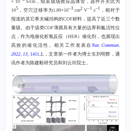
× 10
S/cm
，组装成场效应晶体管，器件开关比为
5
–3
–1
–1
2
10
，空穴迁移率为
1.89×10
cm
V
s
，相对于
报道的其它希夫碱结构的
COF
材料，提高了近三个数
量级。由于该类
COF
薄膜具有大量的边界和氮活性位
点，作为电催化析氢反应（
HER
）催化剂，也展现出
高效的催化活性。
相关工作发表在
Nat. Commun.
2022, 13,
1411
上，
文章第一作者为博士生刘明辉，通
讯作者为陈建毅研究员和刘云圻院士。