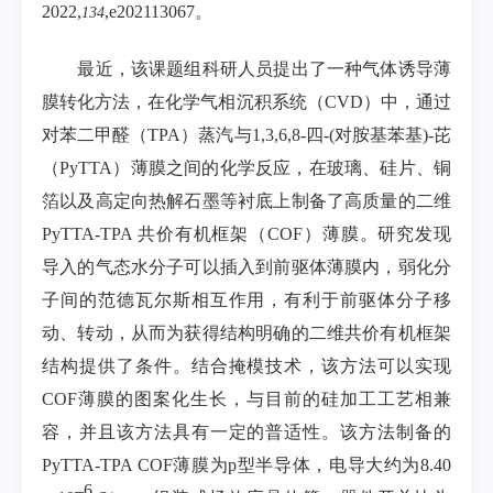
2022,
,e202113067
。
134
最近，该课题组科研人员提出了一种气体诱导薄
膜转化方法，在化学气相沉积系统（
CVD
）中，通过
对苯二甲醛（
TPA
）蒸汽与
1,3,6,8-
四
-(
对胺基苯基
)-
芘
（
PyTTA
）薄膜之间的化学反应，在玻璃、硅片、铜
箔以及高定向热解石墨等衬底上制备了高质量的二维
PyTTA-TPA
共价有机框架（
COF
）薄膜。研究发现
导入的气态水分子可以插入到前驱体薄膜内，弱化分
子间的范德瓦尔斯相互作用，有利于前驱体分子移
动、转动，从而为获得结构明确的二维共价有机框架
结构提供了条件。结合掩模技术，该方法可以实现
COF
薄膜的图案化生长，与目前的硅加工工艺相兼
容，并且该方法具有一定的普适性。该方法制备的
PyTTA-TPA COF
薄膜为
p
型半导体，电导大约为
8.40
–6