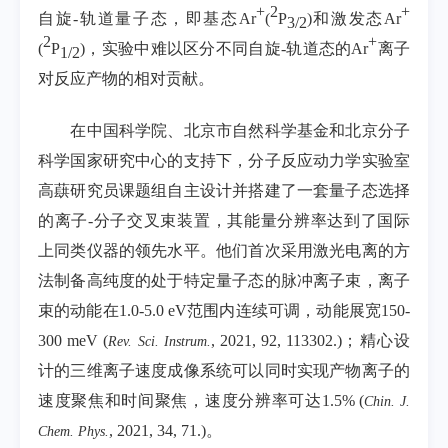
+
2
+
自旋
-
轨道量子态，即基态
Ar
(
P
)
和激发态
Ar
3/2
2
+
(
P
)
，实验中难以区分不同自旋
-
轨道态的
Ar
离子
1
/
2
对反应产物的相对贡献。
在中国科学院、北京市自然科学基金和北京分子
科学国家研究中心的支持下，分子反应动力学实验室
高蕻研究员课题组自主设计并搭建了一套量子态选择
的离子
-
分子交叉束装置，其能量分辨率达到了国际
上同类仪器的领先水平。他们首次采用激光电离的方
法制备高纯度的处于特定量子态的脉冲离子束，离子
束的动能在
1.0-5.0 eV
范围内连续可调，动能展宽
150-
300 meV (
, 2021, 92, 113302.)
；精心设
Rev. Sci. Instrum.
计的三维离子速度成像系统可以同时实现产物离子的
速度聚焦和时间聚焦，速度分辨率可达
1.5% (
Chin. J.
, 2021, 34, 71.)
。
Chem. Phys.