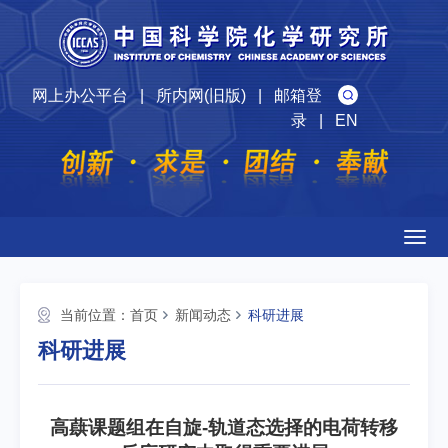
网上办公平台
|
所内网(旧版)
|
邮箱登
录
|
EN
Togg
navig
当前位置：
首页
新闻动态
科研进展
科研进展
高蕻课题组在自旋-轨道态选择的电荷转移