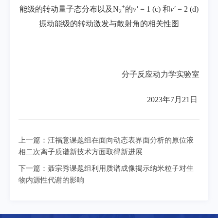
+
能级的
转动量子态分布以及
N
的
v
′
= 1 (c)
和
v
′
= 2 (d)
2
振动能级的转动激发与散射角的相关性图
分子反应动力学实验室
2023年7月21日
上一篇：
汪福意课题组在面向动态表界面分析的原位液
相二次离子质谱新技术方面取得新进展
下一篇：
聂宗秀课题组利用质谱成像揭示纳米粒子对生
物内源性代谢的影响