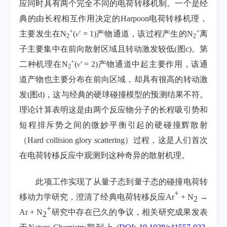
应同时具有两个完全不同的电荷转移机制。一个是经
典的由长程相互作用决定的
Harpoon
电荷转移机理，
+
+
主要发生在
N
(
′
= 1)
产物通道，该过程产生的
N
离
v
2
2
子主要集中在前向散射区域且转动激发较低
(
图
c)
。第
+
二种机理在
N
(
′
= 2)
产物通道中起主要作用，该通
v
2
道产物也主要分布在前向区域，却具有很高的转动激
发
(
图
d)
，这与经典的硬球碰撞模型的预测结果不符。
理论计算表明这是由两个反应物分子的长程吸引势和
短程排斥势之间的微妙平衡引起的硬碰撞辉散射
（
Hard collision glory scattering
）过程，这是人们首次
在电荷转移反应中观测到这种奇异的散射机理。
此项工作实现了从量子态到量子态的碰撞电荷转
+
移动力学研究，澄清了经典电荷转移反应
Ar
+ N
→
2
+
Ar + N
研究中存在已久的争议，相关研究成果发表
2