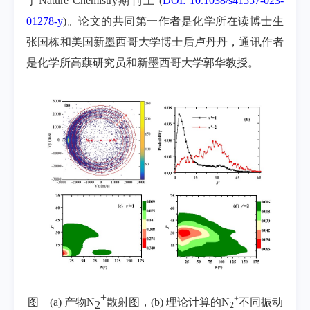
于
Nature Chemistry
期刊上
(
DOI: 10.1038/s41557-023-
01278-y
)
。论文的共同第一作者是化学所在读博士生
张国栋和美国新墨西哥大学博士后卢丹丹，通讯作者
是化学所高蕻研究员和新墨西哥大学郭华教授。
+
+
图
(a)
产物
N
散射图，
(b)
理论计算的
N
不同振动
2
2