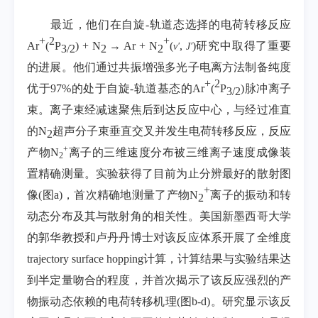
最近，他们在自旋
-
轨道态选择的电荷转移反应
+
2
+
Ar
(
P
) + N
→ Ar + N
(
,
)
研究中取得了重要
v′
J′
3
/2
2
2
的进展。他们通过共振增强多光子电离方法制备纯度
+
2
优于
97%
的处于自旋
-
轨道基态的
Ar
(
P
)
脉冲离子
3
/
2
束。离子束经减速聚焦后到达反应中心，与经过准直
的
N
超声分子束垂直交叉并发生电荷转移反应，反应
2
+
产物
N
离子的三维速度分布被三维离子速度成像装
2
置精确测量。实验获得了目前为止分辨最好的散射图
+
像
(
图
a)
，首次精确地测量了产物
N
离子的振动和转
2
动态分布及其与散射角的相关性。美国新墨西哥大学
的郭华教授和卢丹丹博士对该反应体系开展了全维度
trajectory surface hopping
计算，计算结果与实验结果达
到半定量吻合的程度，并首次揭示了该反应强烈的产
物振动态依赖的电荷转移机理
(
图
b-d)
。研究显示该反