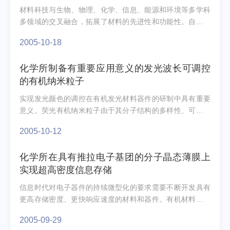
材料科技与生物、物理、化学、信息、能源和环境等多学科
多领域的交叉融合，拓展了材料的先进性和功能性。自然界
中的许多物质如细胞、植物纤维、病毒等，由于具有中空
2005-10-18
腔...
化学所制备有重要应用意义的发光波长可调控
的有机纳米粒子
实现发光颜色的调控在有机发光材料器件的研制中具有重要
意义。荧光有机纳米粒子由于其分子结构的多样性、可设计
性，及其在发光材料器件的研制中所表现出来的潜在应用
2005-10-12
价...
化学所在具有推拉电子基团的分子晶态薄膜上
实现超高密度信息存储
信息时代对电子器件的持续微型化的要求需要不断开发具有
更高存储密度、更快响应速度的材料和器件。有机材料因其
独特的光电特性和结构可控等特点在超高密度信息存储领
2005-09-29
域...