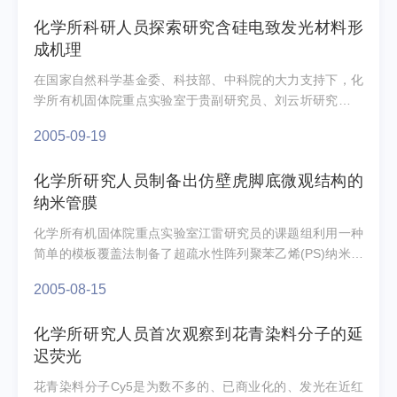
化学所科研人员探索研究含硅电致发光材料形
成机理
在国家自然科学基金委、科技部、中科院的大力支持下，化
学所有机固体院重点实验室于贵副研究员、刘云圻研究员、
帅志刚研究员和朱道本院士与中科院长春应化所马东阁研
2005-09-19
究...
化学所研究人员制备出仿壁虎脚底微观结构的
纳米管膜
化学所有机固体院重点实验室江雷研究员的课题组利用一种
简单的模板覆盖法制备了超疏水性阵列聚苯乙烯(PS)纳米管
膜。研究表明，水滴在这种膜表面具有很大的粘附力，即...
2005-08-15
化学所研究人员首次观察到花青染料分子的延
迟荧光
花青染料分子Cy5是为数不多的、已商业化的、发光在近红