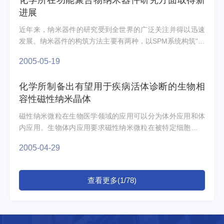
化学所在功能聚合物纳米器件研究方面取得新
进展
近年来，纳米器件的研究受到全世界的广泛关注并得以迅速
发展。纳米器件的构筑方法主要有两种，以SPM系统构筑“模
型器件”和以纳米间隙电极对构筑“实际器件”。运用纳米...
2005-05-19
化学所制备出有望用于疾病活体诊断的生物相
容性磁性纳米晶体
磁性纳米微粒在生物医学领域的应用可以分为体外应用和体
内应用。生物体内应用要求磁性纳米微粒在被特定细胞吞噬
的同时而不被其它细胞吞噬，因此，要想实现靶细胞对磁
2005-04-29
性...
查看更多(1/78)