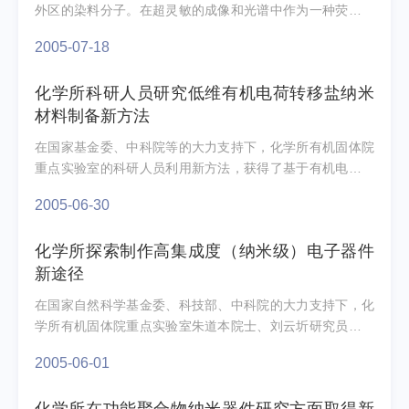
外区的染料分子。在超灵敏的成像和光谱中作为一种荧光探
针分子，Cy5分子已被广泛用来表征生物大分子如蛋白质、
2005-07-18
核...
化学所科研人员研究低维有机电荷转移盐纳米
材料制备新方法
在国家基金委、中科院等的大力支持下，化学所有机固体院
重点实验室的科研人员利用新方法，获得了基于有机电荷转
移盐形成的新的纳米尺度的聚集态结构，并实现了可控生
2005-06-30
长...
化学所探索制作高集成度（纳米级）电子器件
新途径
在国家自然科学基金委、科技部、中科院的大力支持下，化
学所有机固体院重点实验室朱道本院士、刘云圻研究员与胶
体、界面与化学热力学院重点实验室韩布兴研究员、刘志
2005-06-01
敏...