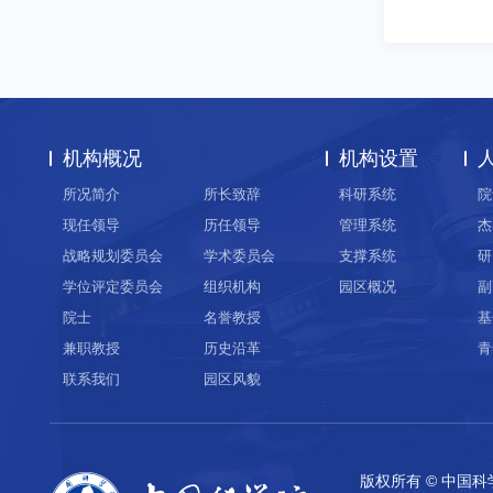
机构概况
机构设置
所况简介
所长致辞
科研系统
院
现任领导
历任领导
管理系统
杰
战略规划委员会
学术委员会
支撑系统
研
学位评定委员会
组织机构
园区概况
副
院士
名誉教授
基
兼职教授
历史沿革
青
联系我们
园区风貌
版权所有 © 中国