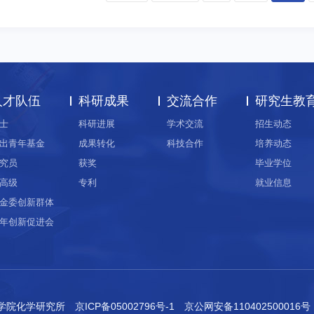
人才队伍
科研成果
交流合作
研究生教
士
科研进展
学术交流
招生动态
出青年基金
成果转化
科技合作
培养动态
究员
获奖
毕业学位
高级
专利
就业信息
金委创新群体
年创新促进会
科学院化学研究所
京ICP备05002796号-1
京公网安备110402500016号