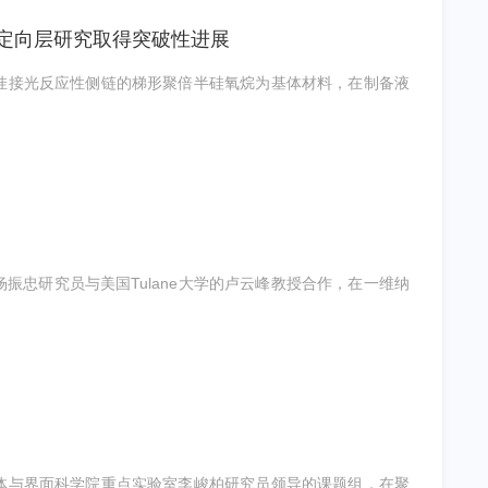
液晶光定向层研究取得突破性进展
挂接光反应性侧链的梯形聚倍半硅氧烷为基体材料，在制备液
忠研究员与美国Tulane大学的卢云峰教授合作，在一维纳
体与界面科学院重点实验室李峻柏研究员领导的课题组，在聚