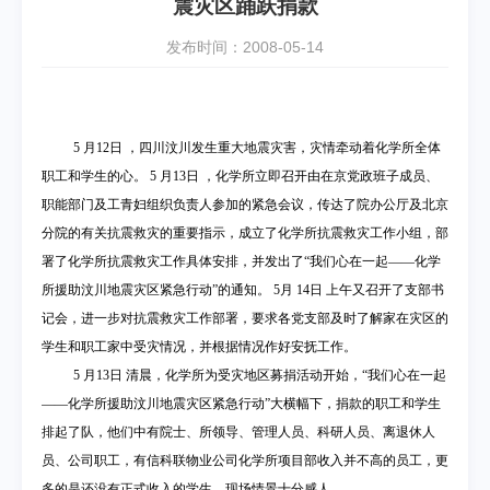
震灾区踊跃捐款
发布时间：2008-05-14
5
月
12
日
，四川汶川发生重大地震灾害，灾情牵动着化学所全体
职工和学生的心。
5
月
13
日
，化学所立即召开由在京党政班子成员、
职能部门及工青妇组织负责人参加的紧急会议，传达了院办公厅及北京
分院的有关抗震救灾的重要指示，成立了
化学所抗震救灾工作小组，
部
署了化学所抗震救灾工作具体安排，
并发出了“
我们心在一起
――
化学
所援助汶川地震灾区紧急行动
”的通知。
5
月
14
日
上午又召开了支部书
记会，进一步对抗震救灾工作部署，要求各党支部及时了解家在灾区的
学生和职工家中受灾情况，并根据情况作好安抚工作。
5
月
13
日
清晨，化学所为受灾地区募捐活动开始，“
我们心在一起
――
化学所援助汶川地震灾区紧急行动
”大横幅下，捐款的职工和学生
排起了队，他们中有院士、所领导、管理人员、科研人员、离退休人
员、公司职工，有信科联物业公司化学所项目部收入并不高的员工，更
多的是还没有正式收入的学生，现场情景十分感人。