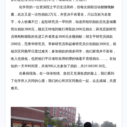
化学所的一位资深院士平日生活简朴，但每次捐助活动都慷慨解
囊，此次又是一次性捐款
2
万元，并坚决不肯署名，只以百姓为名签
字，令人钦佩不已；赵彤研究员一早到所，知道所组织捐款后先是倾囊
而出捐款
3000
元，随后又特地到银行再取款
2000
元捐出；薛兆宏副研究
员将刚刚领取的先进工作者奖金
3000
元全额捐献；胡文平研究员捐款
2008
元，
范青华研究员、李林研究员和赵睿研究员分别捐款
2000
元，祝
福
灾区同胞早日度过难关；参加捐款的很多同学，他们家境并不富裕，
收入也很低，也把他们平日省吃俭用积攒的钱毫不吝惜捐出
……
。在短
短的一天半时间里，共有
990
人次参加了捐款，共计
168199.30
元。
在募捐现场，在一张张热情、急切又充满焦虑的脸上，我们看到
了化学所人共同的心愿：我们的心和灾区同胞在一起，
众志成城，共渡
难关。