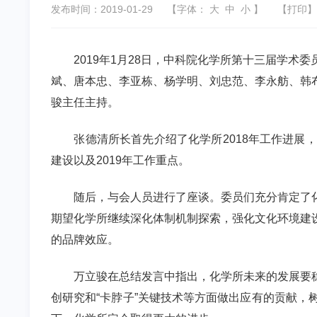
发布时间：2019-01-29
【字体：
大
中
小
】
【
打印
】
2019
年
1
月
28
日，中科院化学所第十三届学术委
斌、唐本忠、李亚栋、杨学明、刘忠范、李永舫、韩
骏主任主持。
张德清所长首先介绍了化学所
2018
年工作进展，
建设以及
2019
年工作重点。
随后，与会人员进行了座谈。委员们充分肯定了
期望化学所继续深化体制机制探索，强化文化环境建
的品牌效应。
万立骏在总结发言中指出，化学所未来的发展要
创研究和“卡脖子”关键技术等方面做出应有的贡献