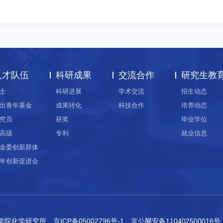
人才队伍
科研成果
交流合作
研究生教
士
科研进展
学术交流
招生动态
出青年基金
成果转化
科技合作
培养动态
究员
获奖
毕业学位
高级
专利
就业信息
金委创新群体
年创新促进会
科学院化学研究所
京ICP备05002796号-1
京公网安备110402500016号