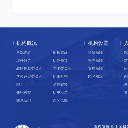
机构概况
机构设置
所况简介
所长致辞
科研系统
院
现任领导
历任领导
管理系统
杰
战略规划委员会
学术委员会
支撑系统
研
学位评定委员会
组织机构
园区概况
副
院士
名誉教授
基
兼职教授
历史沿革
青
联系我们
园区风貌
版权所有 © 中国