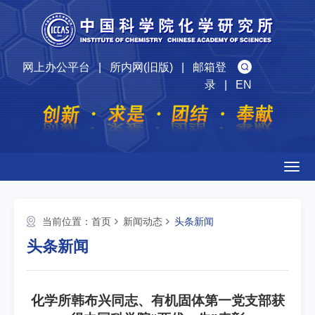
网上办公平台
|
所内网(旧版)
|
邮箱登
录
|
EN
Togg
navig
当前位置：
首页
新闻动态
头条新闻
头条新闻
化学所韩布兴同志、有机固体第一党支部获