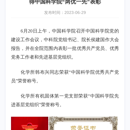
得中国科学院“两优一先”表彰
发布时间：2023-06-29
6
月
20
日上午，中国科学院召开中国科学院党的
建设工作会议，中科院党组书记、院长侯建国作大会
报告，并在全院范围内表彰一批优秀共产党员、优秀
党务工作者和先进基层党组织。
化学所韩布兴同志荣获“中国科学院优秀共产党
员”荣誉称号。
化学所有机固体第一党支部荣获“中国科学院先
进基层党组织”荣誉称号。