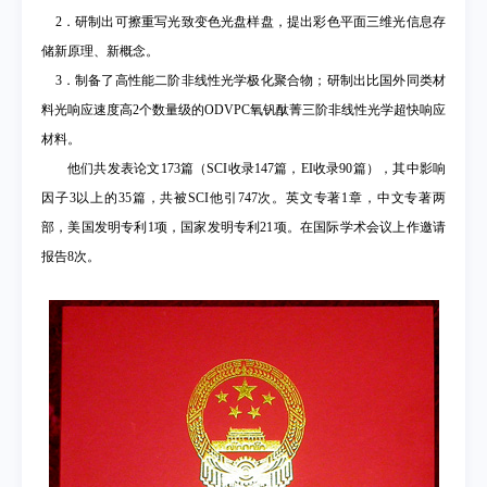
2
．研制出可擦重写光致变色光盘样盘，提出彩色平面三维光信息存
储新原理、新概念。
3
．制备了高性能二阶非线性光学极化聚合物；研制出比国外同类材
料光响应速度高
2
个数量级的
ODVPC
氧钒酞菁三阶非线性光学超快响应
材料。
他们共发表论文
173
篇（
SCI
收录
147
篇，
EI
收录
90
篇），其中影响
因子
3
以上的
35
篇，共被
SCI
他引
747
次。英文专著
1
章，中文专著两
部，美国发明专利
1
项，国家发明专利
21
项。在国际学术会议上作邀请
报告
8
次。