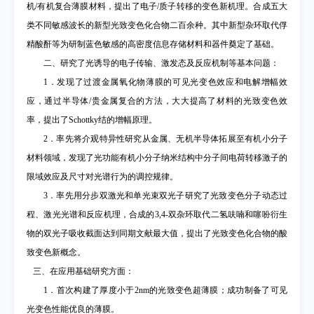
机
/
有机复合薄膜材料，提出了电子
/
质子转移的变色新机理。合成五大
类不同敏感波长的新型光致变色化合物二百余种。其中新型杂环取代俘
精酸酐等为研制蓝色敏感的高密度信息存储材料和器件奠定了基础。
二、
研究了光诱导的电子传输、激发态及反应机制等基本问题：
1
．发现了过渡金属氧化物薄膜的可见光变色效应和电解增幅效
应，通过半导体
/
贵金属复合的方法，大大提高了材料的光致变色效
率，提出了
Schottky
结的增幅原理。
2
．率先将介观特异性研究从金属、无机半导体拓展至有机小分子
材料领域，发现了光功能有机小分子纳米结构中分子间电荷转移激子的
限域效应及尺寸对光谱行为的调控规律。
3
．率先用分步双激光和单光束双光子研究了光致变色分子动态过
程、激光光谱和反应机理，合成的
3,4-
双杂环取代二氢呋喃和噻吩衍生
物的双光子吸收截面达到同期文献最大值，提出了光致变色化合物的酸
致变色新概念。
三、在应用基础研究方面：
1
．首次构建了厚度小于
2nm
的光致变色超薄膜；成功制备了可见
光变色性能优良的薄膜。