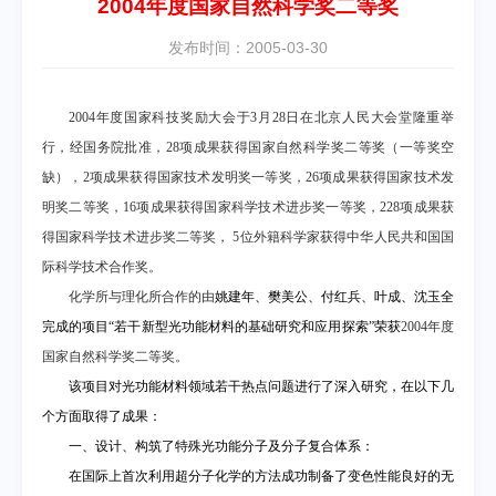
2004年度国家自然科学奖二等奖
发布时间：2005-03-30
2004
年度国家科技奖励大会于
3
月
28
日
在北京人民大会堂隆重举
行，经国务院批准，
28
项成果获得国家自然科学奖二等奖（一等奖空
缺），
2
项成果获得国家技术发明奖一等奖，
26
项成果获得国家技术发
明奖二等奖，
16
项成果获得国家科学技术进步奖一等奖，
228
项成果获
得国家科学技术进步奖二等奖，
5
位外籍科学家获得中华人民共和国国
际科学技术合作奖。
化学所与理化所合作的由
姚建年、樊美公、付红兵、叶成、沈玉全
完成的项目“
若干新型光功能材料的基础研究和应用探索
”荣获
2004
年度
国家自然科学奖二等奖。
该项目对光功能材料领域若干热点问题进行了深入研究，在以下几
个方面取得了成果：
一、设计、构筑了特殊光功能分子及分子复合体系：
在国际上首次利用超分子化学的方法成功制备了变色性能良好的无