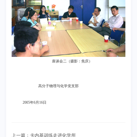
座谈会二（摄影：焦庆）
高分子物理与化学党支部
2005
年
6
月
16
日
上一篇：
卡内基训练走进化学所