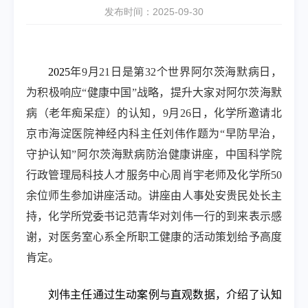
发布时间：2025-09-30
2025
年
9
月
21
日是第
32
个世界阿尔茨海默病日，
为积极响应“健康中国”战略，提升大家对阿尔茨海默
病（老年痴呆症）的认知，
9
月
26
日，化学所邀请北
京市海淀医院神经内科主任刘伟作题为“早防早治，
守护认知”阿尔茨海默病防治健康讲座，中国科学院
行政管理局科技人才服务中心周肖宇老师及化学所
50
余位师生参加讲座活动。讲座由人事处安贵民处长主
持，化学所党委书记范青华对刘伟一行的到来表示感
谢，对医务室心系全所职工健康的活动策划给予高度
肯定。
刘伟主任通过生动案例与直观数据，介绍了认知