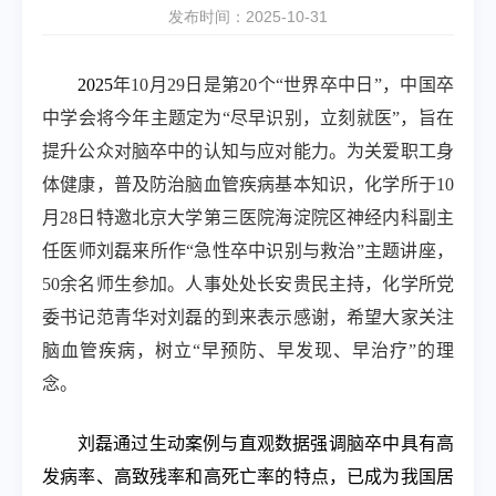
发布时间：2025-10-31
2025
年
10
月
29
日是第
20
个“世界卒中日”，中国卒
中学会将今年主题定为“尽早识别，立刻就医”，旨在
提升公众对脑卒中的认知与应对能力。为关爱职工身
体健康，普及防治脑血管疾病基本知识，化学所于
10
月
28
日特邀北京大学第三医院海淀院区神经内科副主
任医师刘磊来所作“急性卒中识别与救治”主题讲座，
50
余名师生参加。人事处处长安贵民主持，化学所党
委书记范青华对刘磊的到来表示感谢，希望大家关注
脑血管疾病，树立“早预防、早发现、早治疗”的理
念。
刘磊通过生动案例与直观数据强调脑卒中具有高
发病率、高致残率和高死亡率的特点，已成为我国居