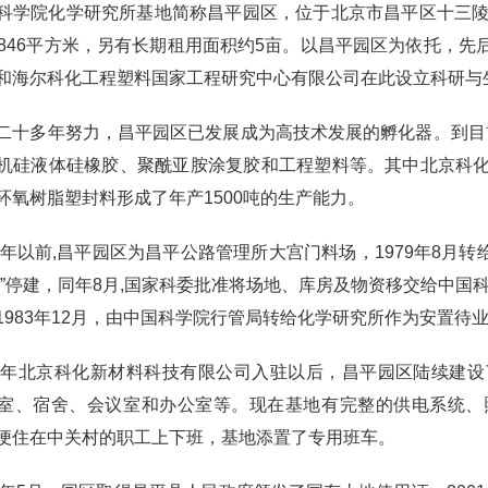
院化学研究所基地简称昌平园区，位于北京市昌平区十三陵镇
2846平方米，另有长期租用面积约5亩。以昌平
园区
为依托，先
和海尔科化工程塑料国家工程研究中心有限公司在此设立科研与
十多年努力，昌平
园区
已发展成为高技术发展的孵化器。到目
机硅液体硅橡胶、聚酰亚胺涂复胶和工程塑料等。其中北京科
环氧树脂塑封料形成了年产1500吨的生产能力。
年以前,昌平
园区
为昌平公路管理所大宫门料场，1979年8月转
程”停建，同年8月,国家科委批准将场地、库房及物资移交给中国科
1983年12月，由中国科学院行管局转给化学研究所作为安置待
年北京科化新材料科技有限公司入驻以后，昌平
园区
陆续建设
室、宿舍、会议室和办公室等。现在基地有完整的供电系统、
便住在中关村的职工上下班，基地添置了专用班车。