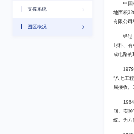
中国科学
支撑系统
地面积3
有限公司
园区概况
经过二
封料、有
成电路的
1979
“八七工
局接收。
1984
间、实验
统。为方