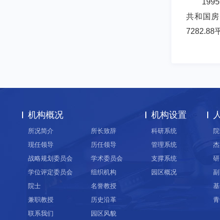
1995
共和国房
7282.
机构概况
机构设置
所况简介
所长致辞
科研系统
院
现任领导
历任领导
管理系统
杰
战略规划委员会
学术委员会
支撑系统
研
学位评定委员会
组织机构
园区概况
副
院士
名誉教授
基
兼职教授
历史沿革
青
联系我们
园区风貌