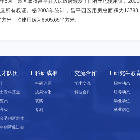
年5月，
园区
取得昌平县人民政府颁发了国有土地使用证。200
屋所有权证。椐2003年统计，昌平
园区
用房总面积为1378
88平方米，临建用房为6505.65平方米。
人才队伍
科研成果
交流合作
研究生教
士
科研进展
学术交流
招生动态
出青年基金
成果转化
科技合作
培养动态
究员
获奖
毕业学位
高级
专利
就业信息
金委创新群体
年创新促进会