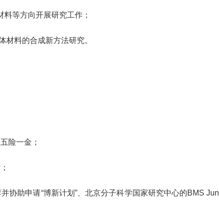
材料等方向开展研究工作；
驱体材料的合成新方法研究。
。
理五险一金；
贴；
荐并协助申请
“
博新计划
”
、北京分子科学国家研究中心的
BMS Juni