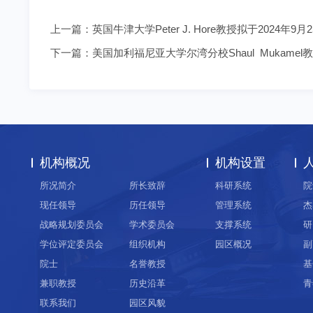
上一篇：
英国牛津大学Peter J. Hore教授拟于202
下一篇：
美国加利福尼亚大学尔湾分校Shaul Mukame
机构概况
机构设置
所况简介
所长致辞
科研系统
院
现任领导
历任领导
管理系统
杰
战略规划委员会
学术委员会
支撑系统
研
学位评定委员会
组织机构
园区概况
副
院士
名誉教授
基
兼职教授
历史沿革
青
联系我们
园区风貌