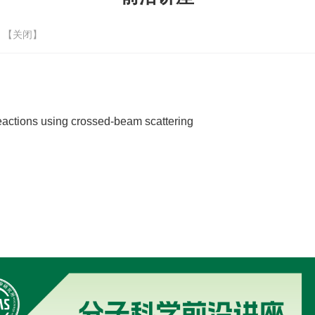
 【
关闭
】
tions using crossed-beam scattering