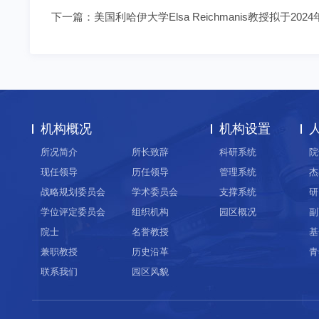
下一篇：
美国利哈伊大学Elsa Reichmanis教授拟于
机构概况
机构设置
所况简介
所长致辞
科研系统
院
现任领导
历任领导
管理系统
杰
战略规划委员会
学术委员会
支撑系统
研
学位评定委员会
组织机构
园区概况
副
院士
名誉教授
基
兼职教授
历史沿革
青
联系我们
园区风貌