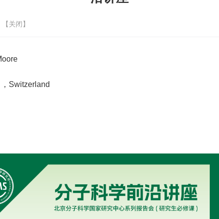
 【
关闭
】
Moore
 ，Switzerland