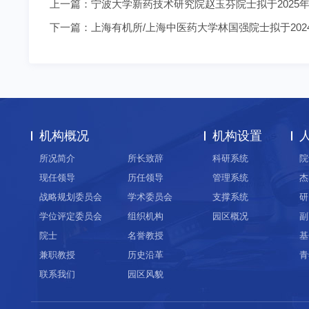
上一篇：
宁波大学新药技术研究院赵玉芬院士拟于2025
下一篇：
上海有机所/上海中医药大学林国强院士拟于202
机构概况
机构设置
所况简介
所长致辞
科研系统
院
现任领导
历任领导
管理系统
杰
战略规划委员会
学术委员会
支撑系统
研
学位评定委员会
组织机构
园区概况
副
院士
名誉教授
基
兼职教授
历史沿革
青
联系我们
园区风貌