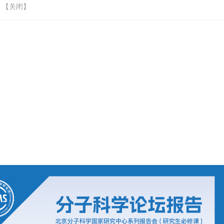
 【
关闭
】