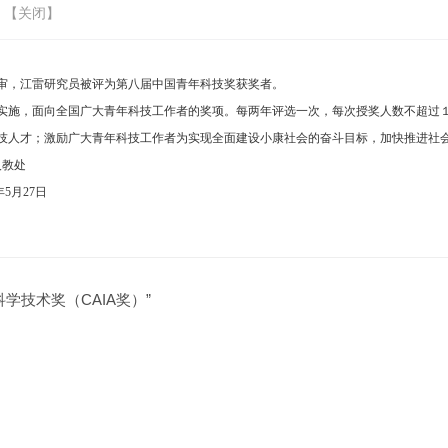
 【
关闭
】
审，江雷研究员被评为第八届中国青年科技奖获奖者。
实施，面向全国广大青年科技工作者的奖项。每两年评选一次，每次授奖人数不超过
技人才；激励广大青年科技工作者为实现全面建设小康社会的奋斗目标，加快推进社
处
4年5月27日
学技术奖（CAIA奖）”