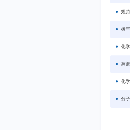
规
树
化
离退
化学
分