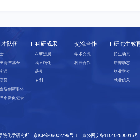
人才队伍
科研成果
交流合作
研究生教
士
科研进展
学术交流
招生动态
出青年基金
成果转化
科技合作
培养动态
究员
获奖
毕业学位
高级
专利
就业信息
金委创新群体
年创新促进会
科学院化学研究所
京ICP备05002796号-1
京公网安备110402500016号