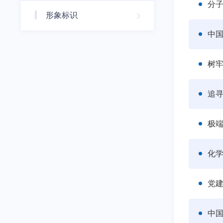
形象标识
中国
树
极
化
党建
中国