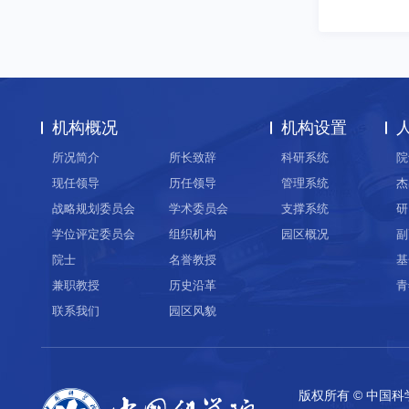
机构概况
机构设置
所况简介
所长致辞
科研系统
院
现任领导
历任领导
管理系统
杰
战略规划委员会
学术委员会
支撑系统
研
学位评定委员会
组织机构
园区概况
副
院士
名誉教授
基
兼职教授
历史沿革
青
联系我们
园区风貌
版权所有 © 中国