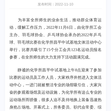
发布时间：2022-11-10
为丰富全所师生的业余生活，推动群众体育运
动，缓解工作压力，
2022
年
11
月
6
日，由化学所工会
主办、羽毛球协会、乒乓球协会承办的
2022
年乒乓
球、羽毛球比赛在化学所昌平中试基地文体活动中心
举行，比赛共吸引了
15
个分工会共
123
名运动员报名
参赛，在全所师生的大力支持下活动圆满完成。
静谧的化学所昌平中试基地上午
8
点迎来了参加
比赛的运动员及工作人员，大家秩序井然进入文体活
动中心，一进门就被整洁专业的场馆吸引住，大家兴
奋的参观着场馆及运动设施，为化学所有这么专业的
运动场所而骄傲，很多人迫不及待地换上装备迅速热
身抢占场地。开幕式上，所务委员、职代会常委、综