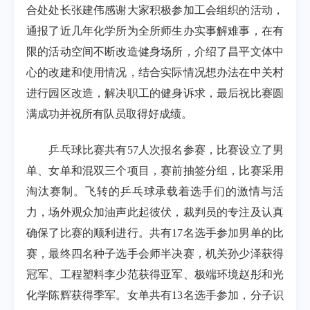
合处处长张建伟感谢大家积极参加工会组织的活动，
通报了近几年化学所为全所师生办实事解难事，在有
限的活动空间不断改造健身场所，介绍了昌平文体中
心的改建和使用情况，结合实际情况想办法在中关村
进行园区改造，解决职工的健身诉求，最后祝比赛圆
满成功并祝所有队员取得好成绩。
乒乓球比赛共有
57
人次报名参赛，比赛设立了男
单、女单和混双三个项目，赛前抽签分组，比赛采用
淘汰赛制。飞转的乒乓球承载着选手们的激情与活
力，场外观众加油声此起彼伏，裁判员的专注及认真
确保了比赛的顺利进行。共有
17
名选手参加男单的比
赛，最终四名种子选手会师半决赛，机关孙少泽获得
冠军、工程塑料李少范获得亚军、极端环境赵彤和光
化学陈辉获得季军。女单共有
13
名选手参加，分子识