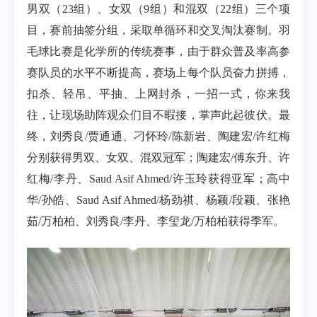
男双（
23
组）、女双（
9
组）和混双（
22
组）三个项
目，赛前抽签分组，采取单循环和交叉淘汰赛制。羽
毛球比赛是化学所的传统
赛事，由于群众普及率高参
赛队员的水平不断提高，赛场上每个队员奋力拼搏，
扣杀、轻吊、平抽、上网封杀，一招一式，你来我
往，让现场助阵观众们目不暇接，掌声此起彼伏。最
终，刘秀良
/
贾通通、刁怀玲
/
陈新岩、陶建宏
/
许红梅
分别获得男双、女双、混双冠军；陶建宏
/
傅东升、许
红梅
/
李丹、
Saud Asif Ahmed/
许玉玲获得亚军；高中
华
/
孙皓、
Saud Asif Ahmed/
杨劲祺、杨颖
/
段颖、张艳
茹
/
万柏柏、刘秀良
/
李丹、李玺龙
/
万柏柏获得季军。