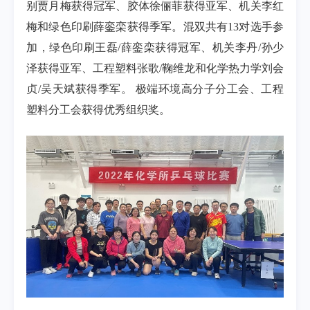
别贾月梅获得冠军、胶体徐俪菲获得亚军、机关李红
梅和绿色印刷薛銮栾获得季军。混双共有
13
对选手参
加，绿色印刷王磊
/
薛銮栾获得冠军、机关李丹
/
孙少
泽获得亚军、工程塑料张歌
/
鞠维龙和化学
热力学刘会
贞
/
吴天斌获得季军。
极端环境高分子分工会、工程
塑料分工会获得优秀组织奖。