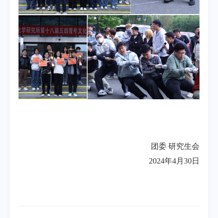
团委 研究生会
2024年4月30日