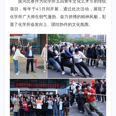
拔河比赛作为化学所五四青年文化艺术节的传统
项目，每年于4-5月间开展，通过此次活动，展现了
化学所广大师生朝气蓬勃、奋力拼搏的精神风貌，彰
显了化学所奋发向上、团结协作的文化氛围。