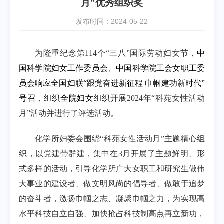
月”优秀组织奖
发布时间：2024-05-22
为隆重纪念第114个“三八”国际劳动妇女节，
中
国科学院妇女工作委员会、中国科学院工会女职工委
员会响应全国妇联“跟党奋进新征程 巾帼建功新时代”
号召
，
组织全院妇女组织开展
2024年“科苑女性活动
月”活动并进行了评选活动。
化学所妇委会围绕“科苑女性活动月”主题精心组
织，以党建带群建，集中在3月开展了主题鲜明、形
式多样的活动，引导化学所广大女职工和研究生做伟
大事业的建设者、做文明风尚的倡导者、做敢于追梦
的奋斗者，激扬巾帼之志、凝聚巾帼之力，为实现高
水平科技自立自强、加快抢占科技制高点再立新功，