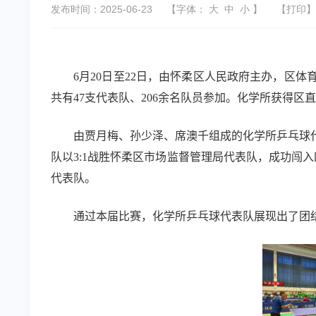
发布时间：2025-06-23
【字体：
大
中
小
】
【
打印
】
6
月
20
日至
22
日，由怀柔区人民政府主办，区体育
共有
47
支代表队、
206
余名队员参加。化学所获得区直
由贾月梅、孙少泽、席澳千组成的化学所乒乓球
队以
3:1
战胜怀柔区市场监督管理局代表队，成功闯入
代表队。
通过本届比赛，化学所乒乓球代表队展现出了团