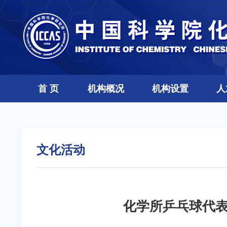
首 页
机构概况
机构设置
人
文化活动
化学所乒乓球代表