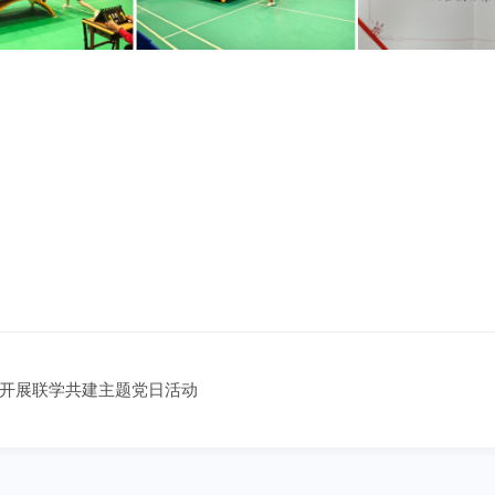
开展联学共建主题党日活动