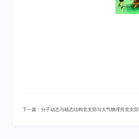
下一篇：
分子动态与稳态结构党支部与大气物理所党支部