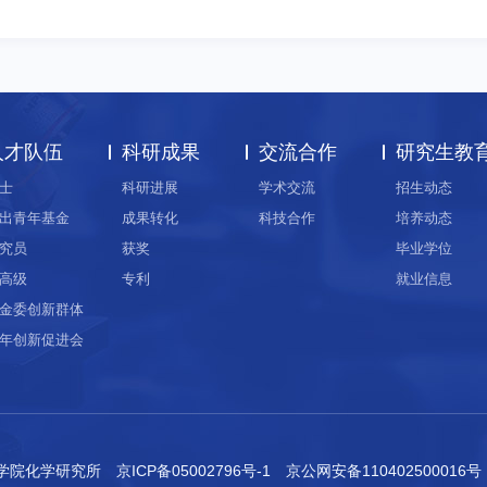
人才队伍
科研成果
交流合作
研究生教
士
科研进展
学术交流
招生动态
出青年基金
成果转化
科技合作
培养动态
究员
获奖
毕业学位
高级
专利
就业信息
金委创新群体
年创新促进会
科学院化学研究所
京ICP备05002796号-1
京公网安备110402500016号