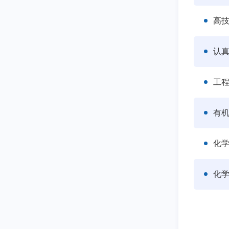
高
工
有
化
化