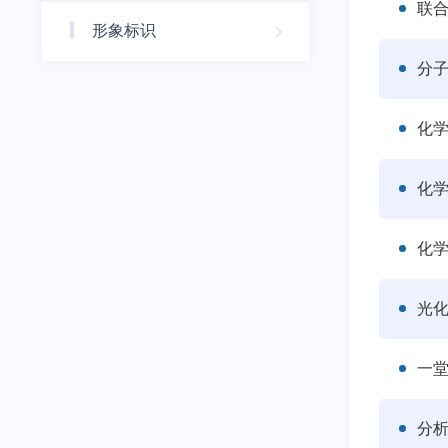
联
形象标识
分
化
化学
化
光
一
分