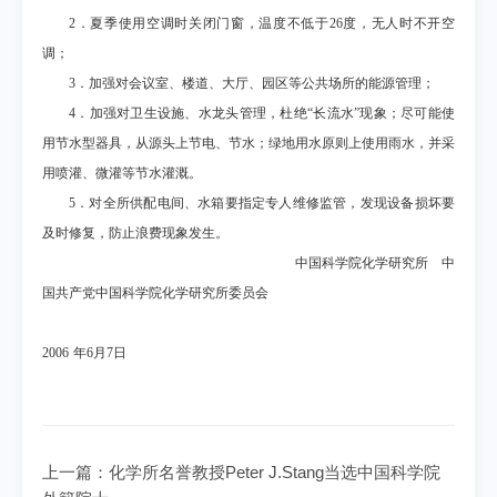
2
．夏季使用空调时关闭门窗，温度不低于
26
度，无人时不开空
调；
3
．加强对会议室、楼道、大厅、园区等公共场所的能源管理；
4
．加强对卫生设施、水龙头管理，杜绝“长流水”现象；尽可能使
用节水型器具，从源头上节电、节水；绿地用水原则上使用雨水，并采
用喷灌、微灌等节水灌溉。
5
．对全所供配电间、水箱要指定专人维修监管，发现设备损坏要
及时修复，防止浪费现象发生。
中国科学院化学研究所 中
国共产党中国科学院化学研究所委员会
2006
年
6
月
7
日
上一篇：
化学所名誉教授Peter J.Stang当选中国科学院