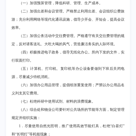
（一）加强预算管理，降低科研、管理、生产成本。
（二）加强出差和会议管理。严格禁止利用出差、会议组织公费旅
游；充分利用网络等现代化通讯设施，倡导少开会、开短会，提高会议
效率。
（三）加强公务活动中交往费管理。严格遵守有关交往费管理的规
定，反对请客送礼、大吃大喝的风气，营造廉洁务实的人际环境。
（四）积极推进电子政务，倡导无纸化办公。所内下发的文件，实
行双面打印。
（五）计算机、打印机、复印机等办公设备要做到下班后关闭电
源，尽量减少待机消耗。
（六）加强办公用品管理，提倡纸张重复使用；严禁以办公用品名
义列支其它费用。
（七）杜绝科研中使用试剂、材料的浪费现象。
（八）综合处和物业公司要针对公共场所的节能等方面，制定管理
规定并组织实施：
1
．尽量使用自然光照明，推广使用高效节能灯具，杜绝“白昼灯”
和“长明灯”等耗能现象；