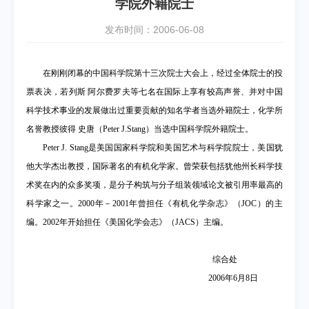
学院外籍院士
发布时间：2006-06-08
在刚刚闭幕的中国科学院第十三次院士大会上，经过全体院士的投
票表决，若列斯
阿尔费罗夫等七名在国际上享有较高声誉、并对中国
科学技术事业的发展做出过重要贡献的知名学者当选外籍院士，化学所
名誉教授彼得
史唐（
Peter J.Stang
）当选中国科学院外籍院士。
Peter J. Stang
是美国国家科学院和美国艺术与科学院院士，美国犹
他大学杰出教授，国际著名的有机化学家。曾荣获包括犹他州长科学技
术奖在内的众多奖项，是分子构筑与分子组装领域论文被引用率最高的
科学家之一。
2000
年－
2001
年曾担任《有机化学杂志》（
JOC
）的主
编。
2002
年开始担任《美国化学会志》（
JACS
）主编。
综合处
2006
年
6
月
8
日