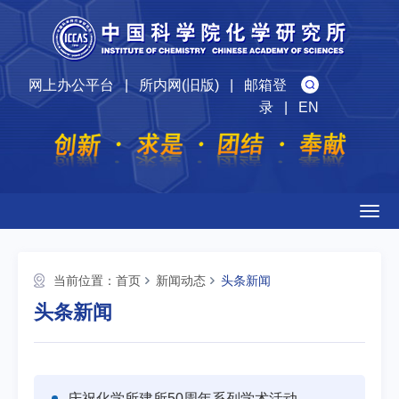
网上办公平台
|
所内网(旧版)
|
邮箱登
录
|
EN
Togg
navig
当前位置：
首页
新闻动态
头条新闻
头条新闻
庆祝化学所建所50周年系列学术活动