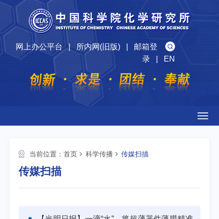
网上办公平台
|
所内网(旧版)
|
邮箱登
录
|
EN
Togg
navig
当前位置：
首页
科学传播
传媒扫描
传媒扫描
【光明日报】一滴“水”，将超薄器件薄膜精准