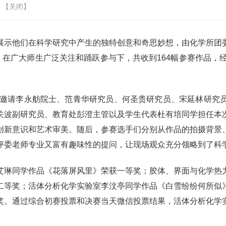
 【
关闭
】
展示他们在科学研究中产生的独特创意和奇思妙想，由化学所团
，在广大师生广泛关注和踊跃参与下，共收到
164
幅参赛作品，
邀请李永舫院士、范青华研究员、何圣贵研究员、宋延林研究
关波副研究员、教育处彭澄主管以及学生代表杜有培同学担任本
创新意识和艺术审美。随后，参赛选手们分别从作品的拍摄背景
评委老师专业又富有趣味性的提问，让现场观众充分领略到了科
艾琳同学作品《花落屏风里》荣获一等奖；胶体、界面与化学热
二等奖；
活体分析化学实验室李汶亭同学作品《白雪纷纷何所似
奖。通过综合初赛投票和决赛当天微信投票结果，
活体分析化学