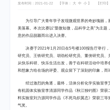
发布时间：2021-01-22
【字体：
大
中
小
】
【
打印
】
为引导广大青年学子发现微观世界的奇妙瑰丽，
美落幕。本次比赛以“显微知微，品科学之美”为主题
意的作品脱颖而出进入决赛。
决赛于2021年
1
月
20
日在
5
号楼
100
报告厅举行，
研究员、王铁研究员、胡劲松研究员、董侠研究员、
从快乐科研、快乐生活出发，善于在科研活动中培养
和想象力给在场的评委、观众留下了深刻的印象，而
经过激烈的角逐，最终，活体分析化学实验室李
有机固体实验室李清源同学作品《秋江独钓图》荣获
料实验室刘力源同学作品《
不死鸟炽翼态》荣获三等
气奖。