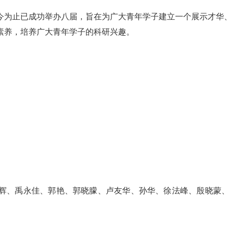
今为止已成功举办八届，旨在为广大青年学子建立一个展示才华
素养，培养广大青年学子的科研兴趣。
辉、禹永佳、郭艳、郭晓朦、卢友华、孙华、徐法峰、殷晓蒙