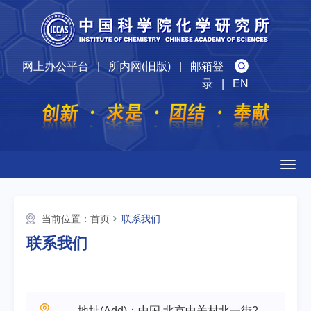
网上办公平台
|
所内网(旧版)
|
邮箱登
录
|
EN
Togg
navig
当前位置：
首页
联系我们
联系我们
地址(Add)：中国 北京中关村北一街2