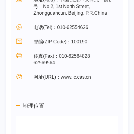
号 No.2, 1st North Street,
Zhongguancun, Beijing, P.R.China
电话(Tel)：010-62554626
邮编(ZIP Code)：100190
传真(Fax)：010-62564828
62569564
网址(URL)：www.ic.cas.cn
地理位置