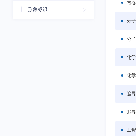
青春
形象标识
分
分
化学
化学
工