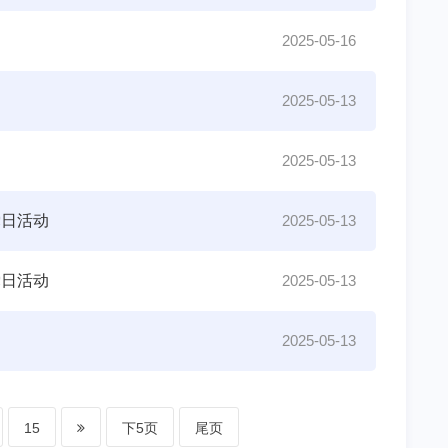
2025-05-16
2025-05-13
2025-05-13
党日活动
2025-05-13
党日活动
2025-05-13
2025-05-13
15
下5页
尾页