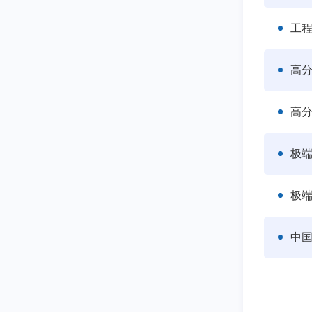
工
高
高
极
极
中