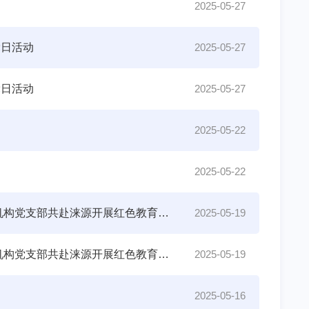
2025-05-27
党日活动
2025-05-27
党日活动
2025-05-27
2025-05-22
2025-05-22
追寻红色记忆 传承革命精神——信息技术党支部与中国化学会办事机构党支部共赴涞源开展红色教育主题党日活动
2025-05-19
追寻红色记忆 传承革命精神——信息技术党支部与中国化学会办事机构党支部共赴涞源开展红色教育主题党日活动
2025-05-19
2025-05-16