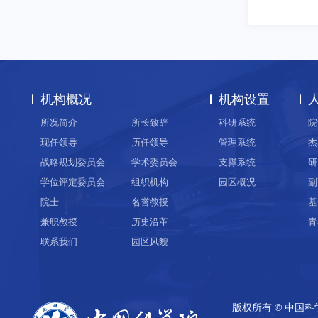
机构概况
机构设置
所况简介
所长致辞
科研系统
院
现任领导
历任领导
管理系统
杰
战略规划委员会
学术委员会
支撑系统
研
学位评定委员会
组织机构
园区概况
副
院士
名誉教授
基
兼职教授
历史沿革
青
联系我们
园区风貌
版权所有 © 中国