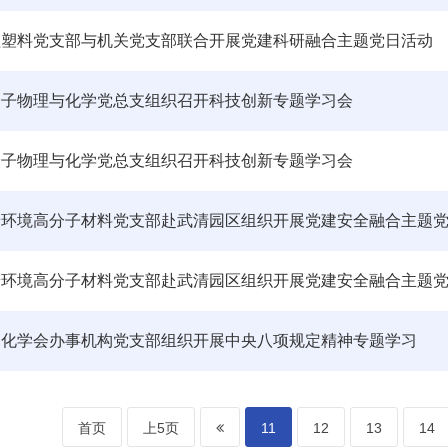
程塑料党支部与机关党支部联合开展党建科研融合主题党日活动
分子物理与化学党总支组织召开科技创新专题学习会
分子物理与化学党总支组织召开科技创新专题学习会
端环境高分子材料党支部赴武清园区组织开展党建安全融合主题
端环境高分子材料党支部赴武清园区组织开展党建安全融合主题
国化学会办事机构党支部组织开展中央八项规定精神专题学习
首页
上5页
11
12
13
14