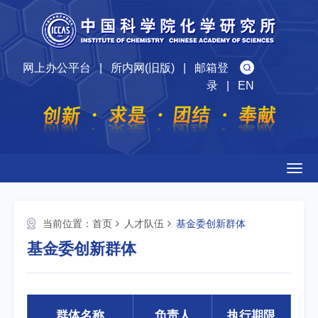
网上办公平台
|
所内网(旧版)
|
邮箱登
录
|
EN
Togg
navig
当前位置：
首页
人才队伍
基金委创新群体
基金委创新群体
群体名称
负责人
执行期限