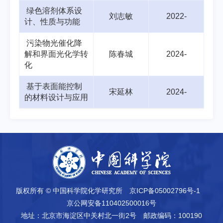
绿色溶剂体系设
刘志敏
2022-
计、性质与功能
污染物光催化降
解和界面光化学转
陈春城
2024-
化
基于表面能控制
宋延林
2024-
的材料设计与应用
版权所有 © 中国科学院化学研究所
京ICP备05002796号-1
京公网安备110402500016号
地址：北京市海淀区中关村北一街2号
邮政编码：100190