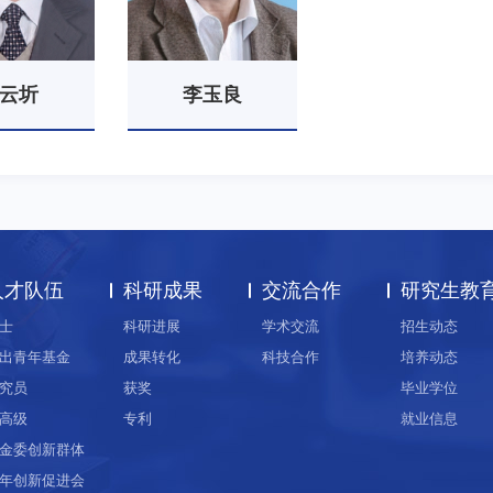
云圻
李玉良
人才队伍
科研成果
交流合作
研究生教
士
科研进展
学术交流
招生动态
出青年基金
成果转化
科技合作
培养动态
究员
获奖
毕业学位
高级
专利
就业信息
金委创新群体
年创新促进会