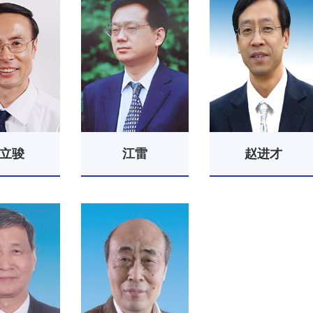
立骏
江雷
赵进才