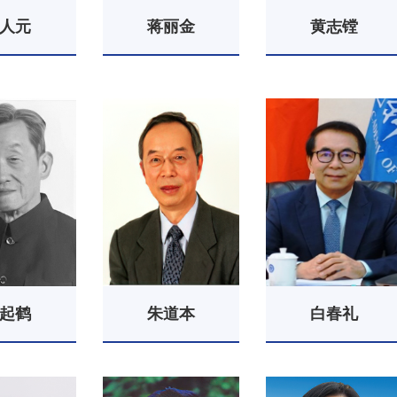
人元
蒋丽金
黄志镗
起鹤
朱道本
白春礼