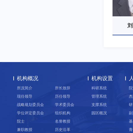
刘
机构概况
机构设置
所况简介
所长致辞
科研系统
院
现任领导
历任领导
管理系统
杰
战略规划委员会
学术委员会
支撑系统
研
学位评定委员会
组织机构
园区概况
副
院士
名誉教授
基
兼职教授
历史沿革
青