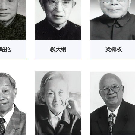
昭抡
柳大纲
梁树权