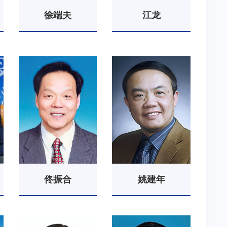
徐端夫
江龙
佟振合
姚建年