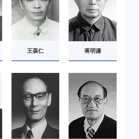
王葆仁
蒋明谦