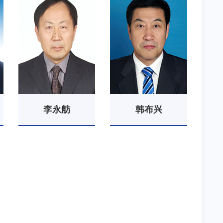
李永舫
韩布兴